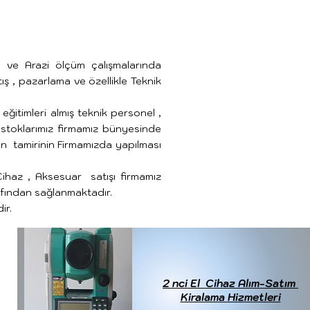
ita ve Arazi ölçüm çalışmalarında
ış , pazarlama ve özellikle Teknik
ğitimleri almış teknik personel ,
stoklarımız firmamız bünyesinde
n tamirinin Firmamızda yapılması
 Cihaz , Aksesuar satışı firmamız
rafından sağlanmaktadır.
ir.
2 nci El Cihaz Alım-Satım
Kiralama Hizmetleri