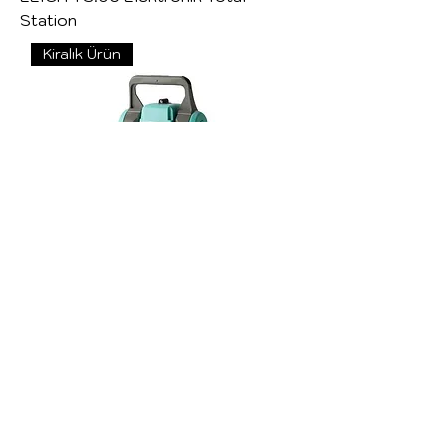
Station
Kiralık Ürün
NIKON Nivo5.C Elektronik Total
Station
Milim Teknik Cihazlar Ltd.Sti.